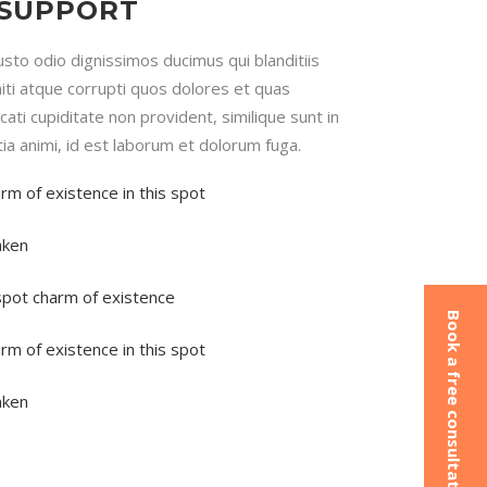
 SUPPORT
sto odio dignissimos ducimus qui blanditiis
ti atque corrupti quos dolores et quas
ati cupiditate non provident, similique sunt in
itia animi, id est laborum et dolorum fuga.
arm of existence in this spot
aken
 spot charm of existence
Book a free consultation
arm of existence in this spot
aken