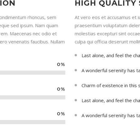
TION
HIGH QUALITY
 condimentum rhoncus, sem
At vero eos et accusamus et iu
 neque sed ipsum. Nam quam
praesentium voluptatum deleni
 lorem. Maecenas nec odio et
molestias excepturi sint occaec
bero venenatis faucibus. Nullam
culpa qui officia deserunt moll
Last alone, and feel the ch
0
%
A wonderful serenity has t
Charm of existence in this
0
%
Last alone, and feel the ch
0
%
A wonderful serenity has t