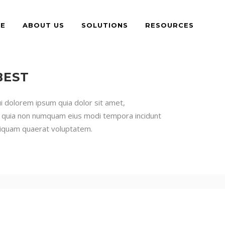
E
ABOUT US
SOLUTIONS
RESOURCES
BEST
 dolorem ipsum quia dolor sit amet,
sed quia non numquam eius modi tempora incidunt
liquam quaerat voluptatem.