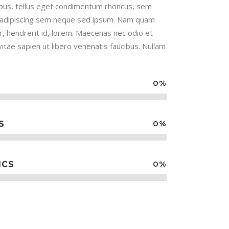
us, tellus eget condimentum rhoncus, sem
 adipiscing sem neque sed ipsum. Nam quam
nar, hendrerit id, lorem. Maecenas nec odio et
itae sapien ut libero venenatis faucibus. Nullam
0
%
0
%
S
0
%
ICS