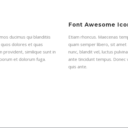
Font Awesome Ico
mos ducimus qui blanditiis
Etiam rhoncus. Maecenas temp
i quos dolores et quas
quam semper libero, sit amet
n provident, similique sunt in
nunc, blandit vel, luctus pulvi
 laborum et dolorum fuga.
ante tincidunt tempus. Donec v
quis ante.