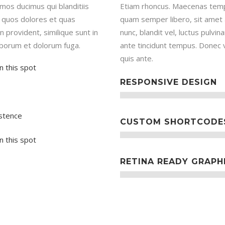
mos ducimus qui blanditiis
Etiam rhoncus. Maecenas temp
i quos dolores et quas
quam semper libero, sit amet
n provident, similique sunt in
nunc, blandit vel, luctus pulvi
 laborum et dolorum fuga.
ante tincidunt tempus. Donec v
quis ante.
n this spot
RESPONSIVE DESIGN
istence
CUSTOM SHORTCODE
n this spot
RETINA READY GRAPH