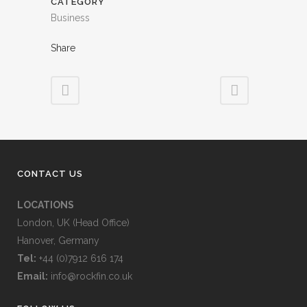
CATEGORY
Business
Share
CONTACT US
LOCATIONS
London, UK (Head Office)
Hanover, Germany
Tel:
+44 (0)7912 616 174
Email:
info@rockfin.co.uk